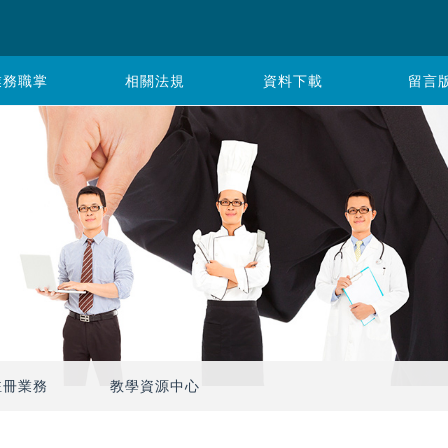
業務職掌
相關法規
資料下載
留言
註冊業務
教學資源中心