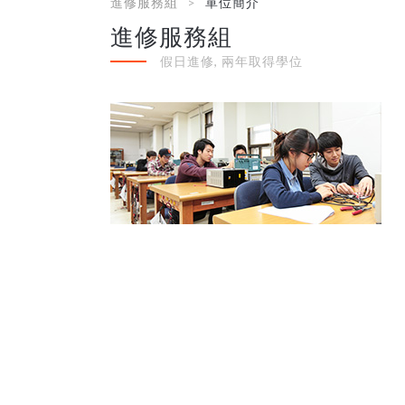
進修服務組
單位簡介
進修服務組
假日進修, 兩年取得學位