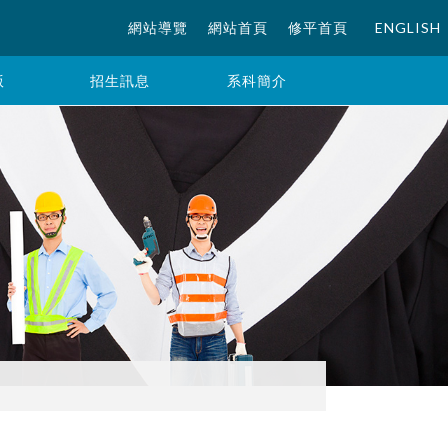
網站導覽
網站首頁
修平首頁
ENGLISH
版
招生訊息
系科簡介